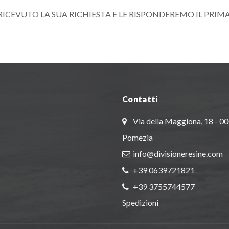
ICEVUTO LA SUA RICHIESTA E LE RISPONDEREMO IL PRIMA 
Contatti
Via della Maggiona, 18 - 0
Pomezia
info@divisioneresine.com
+39 0639721821
+39 3755744577
Spedizioni