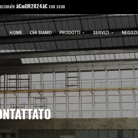
R2024â€
con sconto extra (+10%) solo su nostri prodotti
HOME
CHI SIAMO
PRODOTTI
SERVIZI
NEGOZI
ONTATTATO