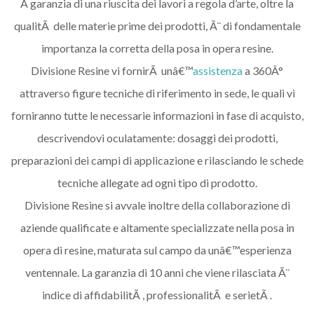
A garanzia di una riuscita dei lavori a regola d’arte, oltre la
qualitÃ delle materie prime dei prodotti, Ã¨ di fondamentale
importanza la corretta della posa in opera resine.
Divisione Resine vi fornirÃ unâ€™
assistenza
a 360Â°
attraverso figure tecniche di riferimento in sede, le quali vi
forniranno tutte le necessarie informazioni in fase di acquisto,
descrivendovi oculatamente: dosaggi dei prodotti,
preparazioni dei campi di applicazione e rilasciando le schede
tecniche allegate ad ogni tipo di prodotto.
Divisione Resine si avvale inoltre della collaborazione di
aziende qualificate e altamente specializzate nella posa in
opera di resine, maturata sul campo da unâ€™esperienza
ventennale. La garanzia di 10 anni che viene rilasciata Ã¨
indice di affidabilitÃ , professionalitÃ e serietÃ .