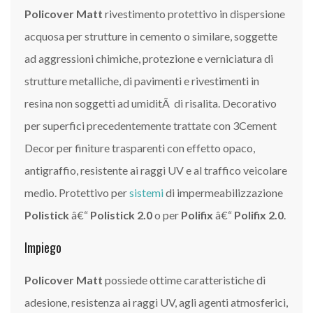
Policover Matt
rivestimento protettivo in dispersione
acquosa per strutture in cemento o similare, soggette
ad aggressioni chimiche, protezione e verniciatura di
strutture metalliche, di pavimenti e rivestimenti in
resina non soggetti ad umiditÃ di risalita. Decorativo
per superfici precedentemente trattate con 3Cement
Decor per finiture trasparenti con effetto opaco,
antigraffio, resistente ai raggi UV e al traffico veicolare
medio. Protettivo per
sistemi
di impermeabilizzazione
Polistick
â€“
Polistick 2.0
o per
Polifix
â€“
Polifix 2.0
.
Impiego
Autorizzo al trattamento dei miei dati come
Policover Matt
possiede ottime caratteristiche di
previsto dalla
Privacy Policy
del sito.
adesione, resistenza ai raggi UV, agli agenti atmosferici,