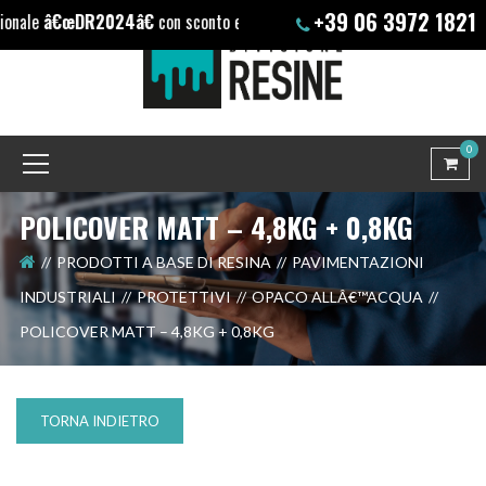
+39 06 3972 1821
R2024â€
con sconto extra (+10%) solo su nostri prodotti
0
POLICOVER MATT – 4,8KG + 0,8KG
PRODOTTI A BASE DI RESINA
PAVIMENTAZIONI
INDUSTRIALI
PROTETTIVI
OPACO ALLÂ€™ACQUA
POLICOVER MATT – 4,8KG + 0,8KG
TORNA INDIETRO