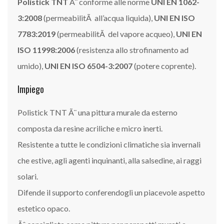
Polistick TNT
Ã¨ conforme alle norme
UNI EN 1062-
3:2008
(permeabilitÃ all’acqua liquida),
UNI EN ISO
7783:2019
(permeabilitÃ del vapore acqueo),
UNI EN
ISO 11998:2006
(resistenza allo strofinamento ad
umido),
UNI EN ISO 6504-3:2007
(potere coprente).
Impiego
Polistick TNT Ã¨ una pittura murale da esterno
composta da resine acriliche e micro inerti.
Resistente a tutte le condizioni climatiche sia invernali
che estive, agli agenti inquinanti, alla salsedine, ai raggi
solari.
Difende il supporto conferendogli un piacevole aspetto
estetico opaco.